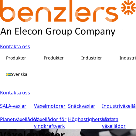
Kontakta oss
Produkter
Produkter
Industrier
Industr
Svenska
Kontakta oss
SALA-växlar
Växelmotorer
Snäckväxlar
Industriväxell
Planetväxellådor
Växellådor för
Höghastighetsväxlar
Marina
vindkraftverk
växellådor
Växelenheter