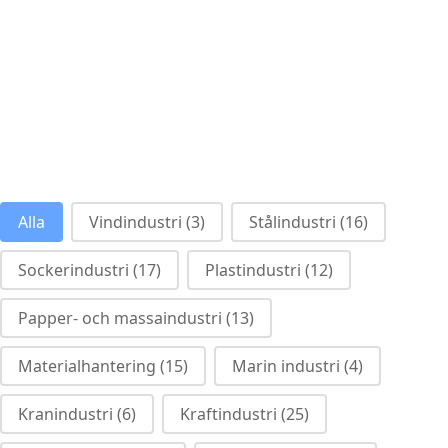
industries category facet - swedish
Alla
Vindindustri
(3)
Stålindustri
(16)
Sockerindustri
(17)
Plastindustri
(12)
Papper- och massaindustri
(13)
Materialhantering
(15)
Marin industri
(4)
Kranindustri
(6)
Kraftindustri
(25)