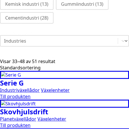
Kemisk industri
(13)
Gummiindustri
(13)
Cementindustri
(28)
industries category facet - mobile
Select content
Visar 33–48 av 51 resultat
Serie G
Industriväxellådor
Växelenheter
Till produkten
Skovhjulsdrift
Planetväxellådor
Växelenheter
Till produkten