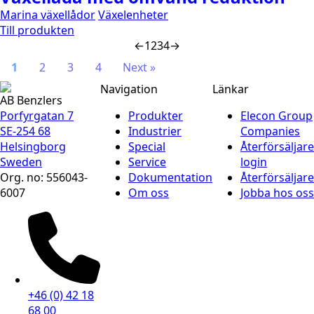
Marina växellådor
Växelenheter
Till produkten
←
1
2
3
4
→
1
2
3
4
Next »
Navigation
Länkar
AB Benzlers
Porfyrgatan 7
Produkter
Elecon Group
SE-254 68
Industrier
Companies
Helsingborg
Special
Återförsäljare
Sweden
Service
login
Org. no: 556043-
Dokumentation
Återförsäljare
6007
Om oss
Jobba hos oss
+46 (0) 42 18
68 00