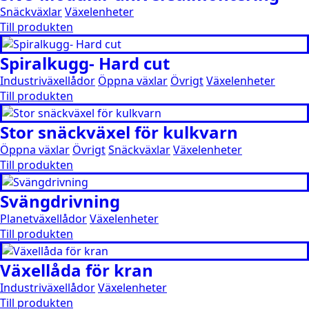
Snäckväxlar
Växelenheter
Till produkten
Spiralkugg- Hard cut
Industriväxellådor
Öppna växlar
Övrigt
Växelenheter
Till produkten
Stor snäckväxel för kulkvarn
Öppna växlar
Övrigt
Snäckväxlar
Växelenheter
Till produkten
Svängdrivning
Planetväxellådor
Växelenheter
Till produkten
Växellåda för kran
Industriväxellådor
Växelenheter
Till produkten